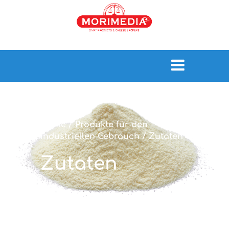
Home
/
Produkte für den
industriellen Gebrauch
/
Zutaten
Zutaten